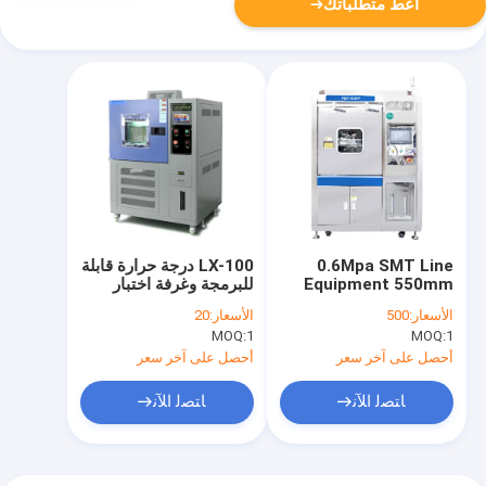
أعط متطلباتك
0.6Mpa SMT Line
LX-100 درجة حرارة قابلة
Equipment 550mm
للبرمجة وغرفة اختبار
PCBA Offline
الرطوبة 380 فولت 7.5
الأسعار:
500
الأسعار:
20
Cleaning آلة
كيلو وات
MOQ:
1
MOQ:
1
أحصل على آخر سعر
أحصل على آخر سعر
ﺎﺘﺼﻟ ﺍﻶﻧ
ﺎﺘﺼﻟ ﺍﻶﻧ