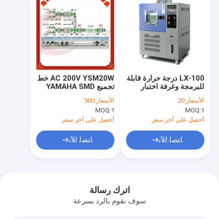
LX-100 درجة حرارة قابلة
AC 200V YSM20W خط
للبرمجة وغرفة اختبار
تجميع YAMAHA SMD
الرطوبة 380 فولت 7.5
95000CPH توفير الطاقة
الأسعار:
20
الأسعار:
500
كيلو وات
MOQ:
1
MOQ:
1
أحصل على آخر سعر
أحصل على آخر سعر
ﺎﺘﺼﻟ ﺍﻶﻧ
ﺎﺘﺼﻟ ﺍﻶﻧ
مسكن
منتجات
اترك رسالة
سوف نقوم بالرد بسرعة
معلومات عنا