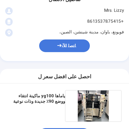
Mrs. Lizzy
+8613537875415
فويونغ، باوان، مدينة شينشن، الصين،
ﺎﺘﺼﻟ ﺍﻶﻧ
احصل على افضل سعر ل
ياماها yg100 ماكينة انتقاء
ووضع 90٪ جديدة وذات نوعية
جيدة