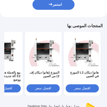
استمر
المنتجات الموصى بها
هانوا ديكان L2 الموزع
الموزع (هانوا ديكان إف
بيع بالجملة هانوا
في الصين
2) من الصين
S2 آلة جديدة لا
ووضع
افضل سعر
افضل سعر
افضل سع
منزل
حول نا
اتصل بنا
Desktop Site