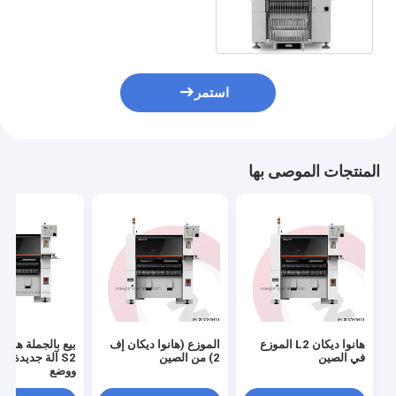
OEM ODM
استمر
المنتجات الموصى بها
هانوا ديكان L2 الموزع
الموزع (هانوا ديكان إف
بيع بالجملة هانوا
في الصين
2) من الصين
S2 آلة جديدة لا
ووضع