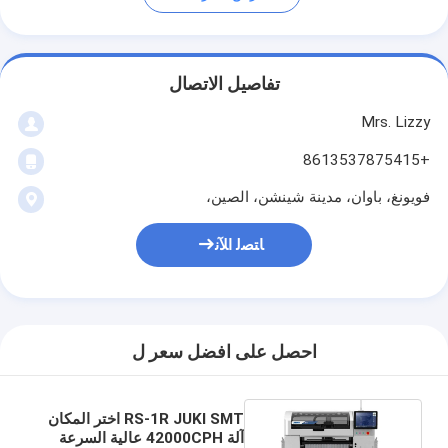
تفاصيل الاتصال
Mrs. Lizzy
+8613537875415
فويونغ، باوان، مدينة شينشن، الصين،
ﺎﺘﺼﻟ ﺍﻶﻧ
احصل على افضل سعر ل
RS-1R JUKI SMT اختر المكان
آلة 42000CPH عالية السرعة