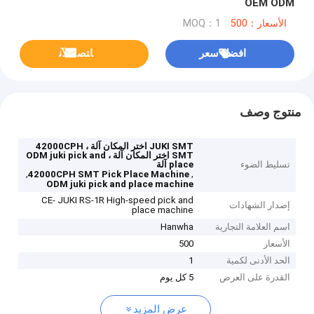
OEM ODM
الأسعار：500
MOQ：1
افضل سعر
ﺎﺘﺼﻟ ﺍﻶﻧ
منتوج وصف
JUKI SMT اختر المكان آلة ، 42000CPH
SMT اختر المكان آلة ، ODM juki pick and
تسليط الضوء
place آلة
,
,
42000CPH SMT Pick Place Machine
ODM juki pick and place machine
CE- JUKI RS-1R High-speed pick and
إصدار الشهادات
place machine
اسم العلامة التجارية
Hanwha
الأسعار
500
الحد الأدنى لكمية
1
القدرة على العرض
5 كل يوم
عرض المزيد