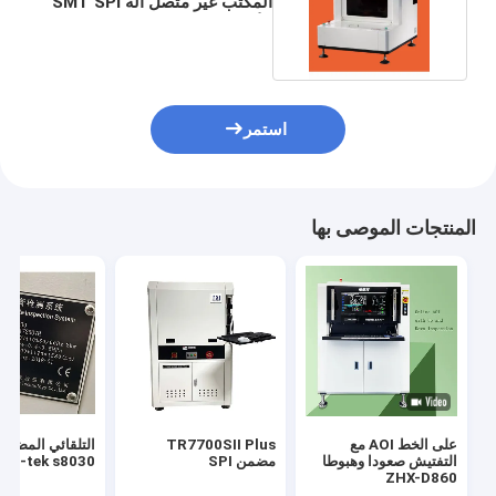
المكتب غير متصل آلة SMT SPI
الأوتوماتيكية
استمر
المنتجات الموصى بها
على الخط AOI مع
TR7700SII Plus
التفتيش صعودا وهبوطا
مضمن SPI
nic-tek s8030
ZHX-D860