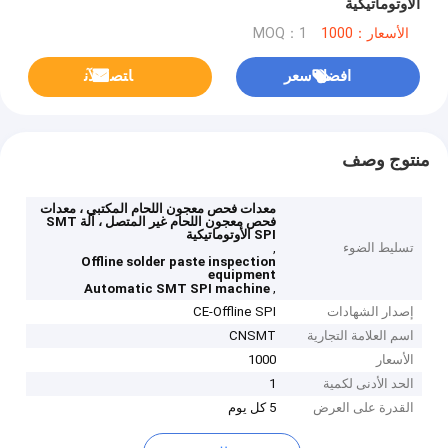
الأوتوماتيكية
الأسعار：1000
MOQ：1
افضل سعر
ﺎﺘﺼﻟ ﺍﻶﻧ
منتوج وصف
معدات فحص معجون اللحام المكتبي ، معدات
فحص معجون اللحام غير المتصل ، آلة SMT
SPI الأوتوماتيكية
تسليط الضوء
,
Offline solder paste inspection
equipment
,
Automatic SMT SPI machine
إصدار الشهادات
CE-Offline SPI
اسم العلامة التجارية
CNSMT
الأسعار
1000
الحد الأدنى لكمية
1
القدرة على العرض
5 كل يوم