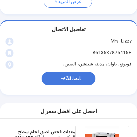
عرض المزيد
تفاصيل الاتصال
Mrs. Lizzy
+8613537875415
فويونغ، باوان، مدينة شينشن، الصين،
ﺎﺘﺼﻟ ﺍﻶﻧ
احصل على افضل سعر ل
معدات فحص لصق لحام سطح