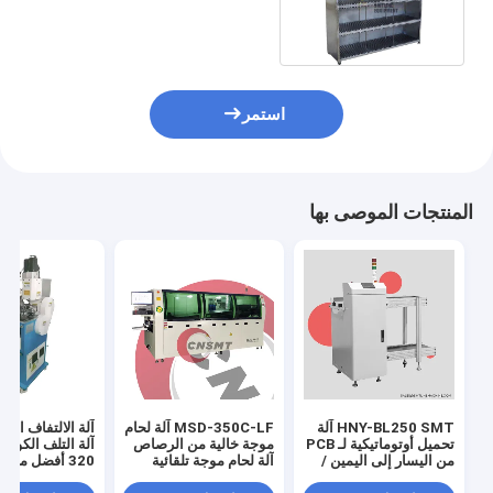
طبقات OEM ODM
استمر
المنتجات الموصى بها
HNY-BL250 SMT آلة
MSD-350C-LF آلة لحام
آلة الالتفاف الحا
تحميل أوتوماتيكية لـ PCB
موجة خالية من الرصاص
من اليسار إلى اليمين /
آلة لحام موجة تلقائية
320 أفضل مورد
من اليمين إلى اليسار مع
في الصين