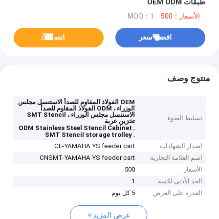
طبقات OEM ODM
الأسعار：500
MOQ：1
افضل سعر
ﺎﺘﺼﻟ ﺍﻶﻧ
منتوج وصف
OEM الفولاذ المقاوم للصدأ الاستنسل مجلس
الوزراء ، ODM الفولاذ المقاوم للصدأ
الاستنسل مجلس الوزراء ، SMT Stencil
تسليط الضوء
تخزين عربة
,
ODM Stainless Steel Stencil Cabinet
,
SMT Stencil storage trolley
إصدار الشهادات
CE-YAMAHA YS feeder cart
اسم العلامة التجارية
CNSMT-YAMAHA YS feeder cart
الأسعار
500
الحد الأدنى لكمية
1
القدرة على العرض
5 كل يوم
عرض المزيد