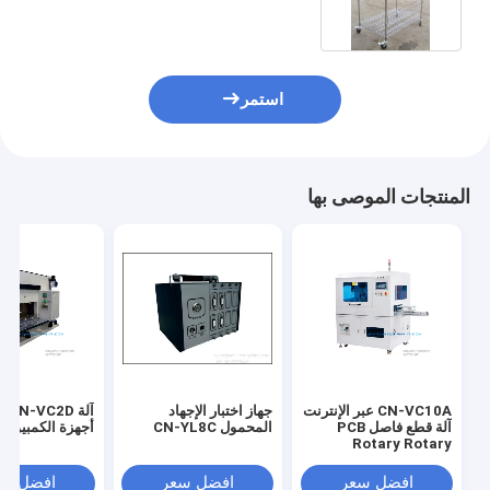
استمر
المنتجات الموصى بها
CN-VC10A عبر الإنترنت
جهاز اختبار الإجهاد
آلة 
آلة قطع فاصل PCB
المحمول CN-YL8C
أجهزة الكمبيوتر 
Rotary Rotary
افضل سعر
افضل سعر
افضل سع