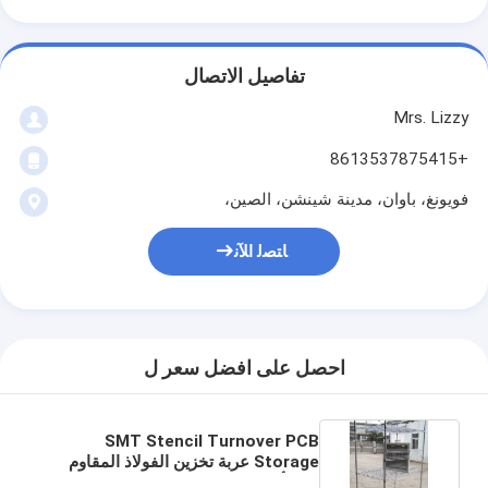
تفاصيل الاتصال
Mrs. Lizzy
+8613537875415
فويونغ، باوان، مدينة شينشن، الصين،
ﺎﺘﺼﻟ ﺍﻶﻧ
احصل على افضل سعر ل
SMT Stencil Turnover PCB
Storage عربة تخزين الفولاذ المقاوم
للصدأ 400 مم