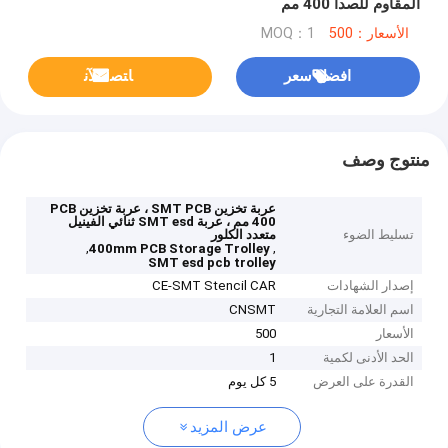
المقاوم للصدأ 400 مم
الأسعار：500
MOQ：1
افضل سعر
ﺎﺘﺼﻟ ﺍﻶﻧ
منتوج وصف
عربة تخزين SMT PCB ، عربة تخزين PCB
400 مم ، عربة SMT esd ثنائي الفينيل
تسليط الضوء
متعدد الكلور
,
,
400mm PCB Storage Trolley
SMT esd pcb trolley
إصدار الشهادات
CE-SMT Stencil CAR
اسم العلامة التجارية
CNSMT
الأسعار
500
الحد الأدنى لكمية
1
القدرة على العرض
5 كل يوم
عرض المزيد